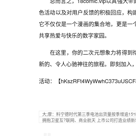
总而言之，18comic.vip以其
色活动以及对用户反馈的积极回应，构
它不仅仅是一个漫画的集合地，更是一
共享热爱与快乐的数字家园。
在这里，你的二次元想象力将得到
新的、令人心驰神往的旅程。即刻加入，体验
活动：【
hKszRFt4WyWwhC373uUSCF
大;摩：料宁德时代第三季电池出货量按季增逾15%
拥抱卫星互?联网、商业航天 上市公司打造业绩新